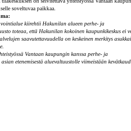
 tilakeskuksen on selvitettävä yhteistyössä Vantaan kaupu
kselle soveltuvaa paikkaa.
suma:
vointialue kiirehtii Hakunilan alueen perhe- ja
tuusto toteaa, että Hakunilan kokoinen kaupunkikeskus ei v
 palvelujen saavutettavuudella on keskeinen merkitys asukka
e.
ä yhteistyössä Vantaan kaupungin kanssa perhe- ja
i asian etenemisestä aluevaltuustolle viimeistään kevätkau