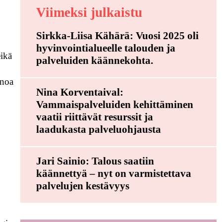
Viimeksi julkaistu
Sirkka-Liisa Kähärä: Vuosi 2025 oli
hyvinvointialueelle talouden ja
eikä
palveluiden käännekohta.
inoa
Nina Korventaival:
Vammaispalveluiden kehittäminen
vaatii riittävät resurssit ja
laadukasta palveluohjausta
Jari Sainio: Talous saatiin
käännettyä – nyt on varmistettava
palvelujen kestävyys