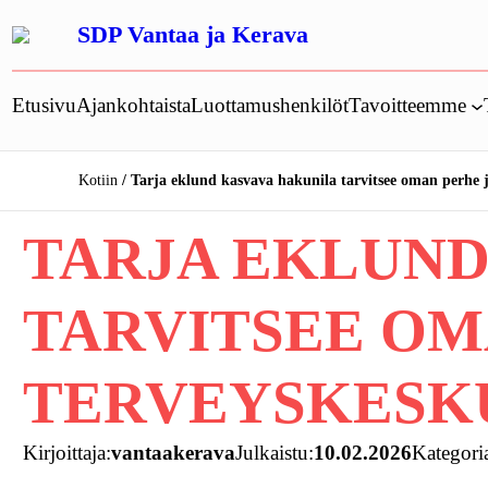
Siirry
SDP Vantaa ja Kerava
sisältöön
Etusivu
Ajankohtaista
Luottamushenkilöt
Tavoitteemme
Kotiin
Tarja eklund kasvava hakunila tarvitsee oman perhe 
TARJA EKLUND
TARVITSEE OM
TERVEYSKESK
Kirjoittaja:
vantaakerava
Julkaistu:
10.02.2026
Kategori