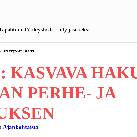
Tapahtumat
Yhteystiedot
Liity jäseneksi
ja terveyskeskuksen
: KASVAVA HAK
AN PERHE- JA
UKSEN
a:
Ajankohtaista