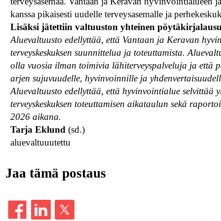
terveysasemaa. Vantaan ja Keravan hyvinvointialueen ja
kanssa pikaisesti uudelle terveysasemalle ja perhekesku
Lisäksi jätettiin valtuuston yhteinen pöytäkirjalau
Aluevaltuusto edellyttää, että Vantaan ja Keravan hyvin
terveyskeskuksen suunnittelua ja toteuttamista. Alueval
olla vuosia ilman toimivia lähiterveyspalveluja ja että
arjen sujuvuudelle, hyvinvoinnille ja yhdenvertaisuudell
Aluevaltuusto edellyttää, että hyvinvointialue selvittä
terveyskeskuksen toteuttamisen aikataulun sekä raporto
2026 aikana.
Tarja Eklund
(sd.)
aluevaltuuutettu
Jaa tämä postaus