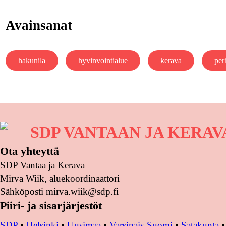
Avainsanat
hakunila
hyvinvointialue
kerava
per
SDP VANTAAN JA KERA
Ota yhteyttä
SDP Vantaa ja Kerava
Mirva Wiik, aluekoordinaattori
Sähköposti mirva.wiik@sdp.fi
Piiri- ja sisarjärjestöt
SDP
•
Helsinki
•
Uusimaa
•
Varsinais-Suomi
•
Satakunta