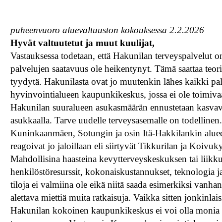
puheenvuoro aluevaltuuston kokouksessa 2.2.2026
Hyvät valtuutetut ja muut kuulijat,
Vastauksessa todetaan, että Hakunilan terveyspalvelut 
palvelujen saatavuus ole heikentynyt. Tämä saattaa teor
tyydytä. Hakunilasta ovat jo muutenkin lähes kaikki palv
hyvinvointialueen kaupunkikeskus, jossa ei ole toimiva
Hakunilan suuralueen asukasmäärän ennustetaan kasv
asukkaalla. Tarve uudelle terveysasemalle on todellinen
Kuninkaanmäen, Sotungin ja osin Itä-Hakkilankin alueelt
reagoivat jo jaloillaan eli siirtyvät Tikkurilan ja Koivu
Mahdollisina haasteina kevytterveyskeskuksen tai liikk
henkilöstöresurssit, kokonaiskustannukset, teknologia ja
tiloja ei valmiina ole eikä niitä saada esimerkiksi vanh
alettava miettiä muita ratkaisuja. Vaikka sitten jonkinlai
Hakunilan kokoinen kaupunkikeskus ei voi olla monia v