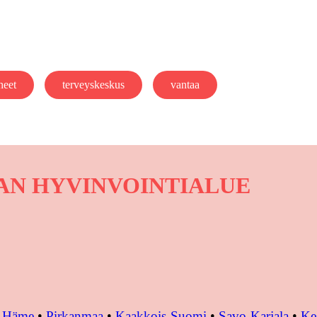
heet
terveyskeskus
vantaa
VAN HYVINVOINTIALUE
•
Häme
•
Pirkanmaa
•
Kaakkois-Suomi
•
Savo-Karjala
•
Ke