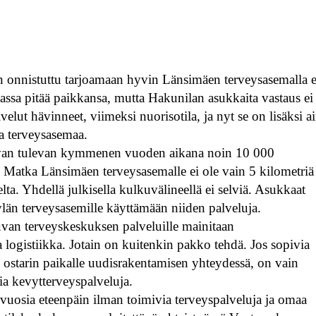
on onnistuttu tarjoamaan hyvin Länsimäen terveysasemalla 
iassa pitää paikkansa, mutta Hakunilan asukkaita vastaus ei
elut hävinneet, viimeksi nuorisotila, ja nyt se on lisäksi a
a terveysasemaa.
avan tulevan kymmenen vuoden aikana noin 10 000
. Matka Länsimäen terveysasemalle ei ole vain 5 kilometriä
a. Yhdellä julkisella kulkuvälineellä ei selviä. Asukkaat
kylän terveysasemille käyttämään niiden palveluja.
uvan terveyskeskuksen palveluille mainitaan
 logistiikka. Jotain on kuitenkin pakko tehdä. Jos sopivia
an ostarin paikalle uudisrakentamisen yhteydessä, on vain
sia kevytterveyspalveluja.
uosia eteenpäin ilman toimivia terveyspalveluja ja omaa