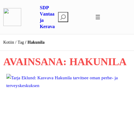
Siirry
SDP
sisältöön
Vantaa
E
ja
t
Kerava
s
i
Kotiin
Tag
Hakunila
AVAINSANA:
HAKUNILA