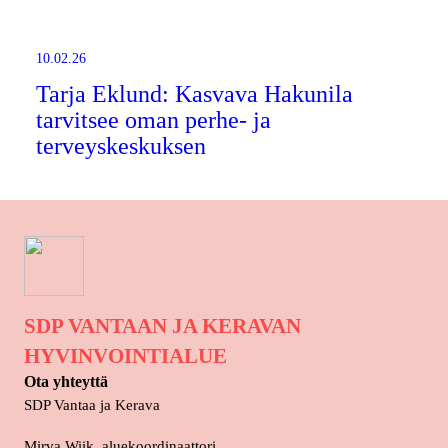
10.02.26
Tarja Eklund: Kasvava Hakunila
tarvitsee oman perhe- ja
terveyskeskuksen
SDP VANTAAN JA KERAVAN
HYVINVOINTIALUE
Ota yhteyttä
SDP Vantaa ja Kerava
Mirva Wiik, aluekoordinaattori