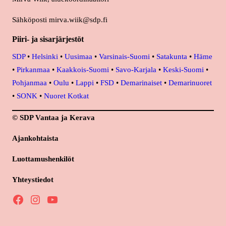
Sähköposti mirva.wiik@sdp.fi
Piiri- ja sisarjärjestöt
SDP
•
Helsinki
•
Uusimaa
•
Varsinais-Suomi
•
Satakunta
•
Häme
•
Pirkanmaa
•
Kaakkois-Suomi
•
Savo-Karjala
•
Keski-Suomi
•
Pohjanmaa
•
Oulu
•
Lappi
•
FSD
•
Demarinaiset
•
Demarinuoret
•
SONK
•
Nuoret Kotkat
© SDP Vantaa ja Kerava
Ajankohtaista
Luottamushenkilöt
Yhteystiedot
Facebook
Instagram
YouTube