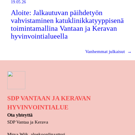
19.05.26
Aloite: Jalkautuvan päihdetyön
vahvistaminen katuklinikkatyyppisenä
toimintamallina Vantaan ja Keravan
hyvinvointialueella
Vanhemmat julkaisut
→
SDP VANTAAN JA KERAVAN
HYVINVOINTIALUE
Ota yhteyttä
SDP Vantaa ja Kerava
Mirva Wiik, aluekoordinaattori