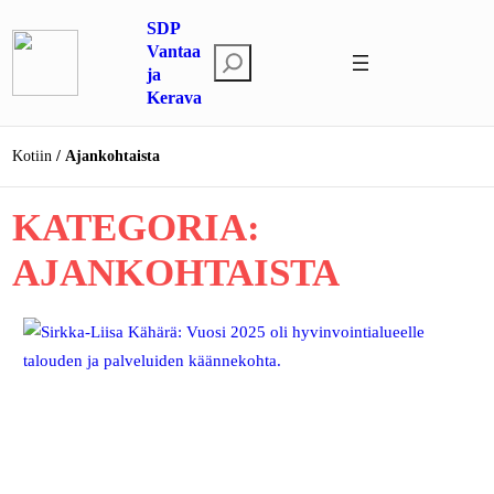
Siirry
SDP
sisältöön
Vantaa
E
ja
t
Kerava
s
i
Kotiin
Ajankohtaista
KATEGORIA:
AJANKOHTAISTA