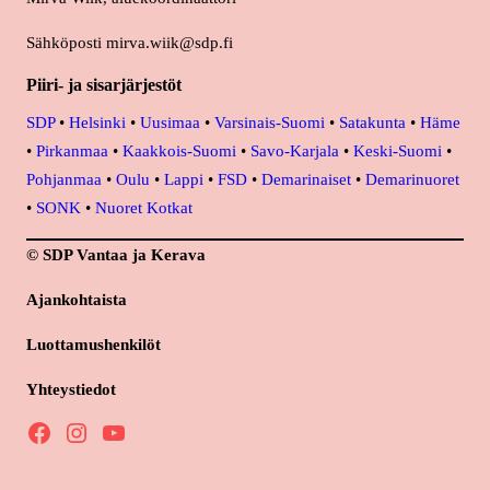
Sähköposti mirva.wiik@sdp.fi
Piiri- ja sisarjärjestöt
SDP
•
Helsinki
•
Uusimaa
•
Varsinais-Suomi
•
Satakunta
•
Häme
•
Pirkanmaa
•
Kaakkois-Suomi
•
Savo-Karjala
•
Keski-Suomi
•
Pohjanmaa
•
Oulu
•
Lappi
•
FSD
•
Demarinaiset
•
Demarinuoret
•
SONK
•
Nuoret Kotkat
© SDP Vantaa ja Kerava
Ajankohtaista
Luottamushenkilöt
Yhteystiedot
Facebook
Instagram
YouTube