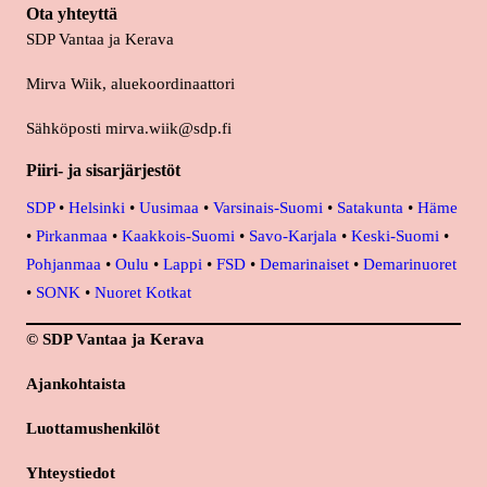
Ota yhteyttä
SDP Vantaa ja Kerava
Mirva Wiik, aluekoordinaattori
Sähköposti mirva.wiik@sdp.fi
Piiri- ja sisarjärjestöt
SDP
•
Helsinki
•
Uusimaa
•
Varsinais-Suomi
•
Satakunta
•
Häme
•
Pirkanmaa
•
Kaakkois-Suomi
•
Savo-Karjala
•
Keski-Suomi
•
Pohjanmaa
•
Oulu
•
Lappi
•
FSD
•
Demarinaiset
•
Demarinuoret
•
SONK
•
Nuoret Kotkat
© SDP Vantaa ja Kerava
Ajankohtaista
Luottamushenkilöt
Yhteystiedot