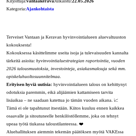
Kirjoittaja:
vantaakerava
Julkaistu:
22.05.2026
Kategoria:
Ajankohtaista
Terveiset Vantaan ja Keravan hyvinvointialueen aluevaltuuston
kokouksesta!
Kokouksessa käsittelimme useita isoja ja tulevaisuuden kannalta
tärkeitä asioita:
hyvinvointialuestrategian raportointia, vuoden
2026 talousmuutoksia, investointeja, asiakasmaksuja sekä mm.
opiskeluhuoltosuunnitelmaa.
Erityisen hyviä uutisia:
hyvinvointialueen talous on kehittynyt
odotuksia paremmin, eikä alijäämien kattamiseen tarvita
lisäaikaa – ne saadaan katettua jo tämän vuoden aikana. 📈
Tämä ei ole tapahtunut itsestään. Kiitos kuuluu ennen kaikkea
osaavalle ja sitoutuneelle henkilöstöllemme, joka on tehnyt
upeaa työtä tiukassa taloustilanteessa. ❤️
Aluehallituksen aiemmin tekemän päätöksen myötä VAKEssa