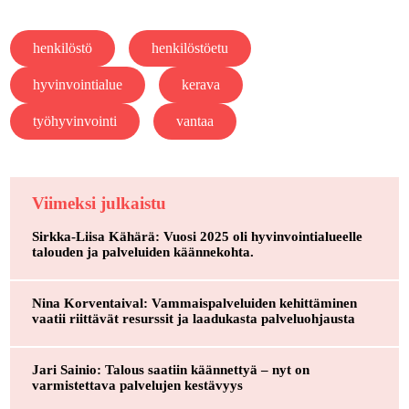
henkilöstö
henkilöstöetu
hyvinvointialue
kerava
työhyvinvointi
vantaa
Viimeksi julkaistu
Sirkka-Liisa Kähärä: Vuosi 2025 oli hyvinvointialueelle
talouden ja palveluiden käännekohta.
Nina Korventaival: Vammaispalveluiden kehittäminen
vaatii riittävät resurssit ja laadukasta palveluohjausta
Jari Sainio: Talous saatiin käännettyä – nyt on
varmistettava palvelujen kestävyys