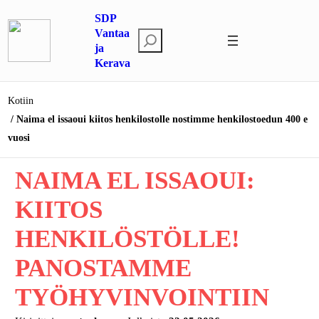
Siirry
SDP
sisältöön
Vantaa
E
ja
t
Kerava
s
i
Kotiin
Naima el issaoui kiitos henkilostolle nostimme henkilostoedun 400 e
vuosi
NAIMA EL ISSAOUI:
KIITOS
HENKILÖSTÖLLE!
PANOSTAMME
TYÖHYVINVOINTIIN