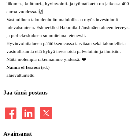
liikunta-, kulttuuri-, hyvinvointi- ja työmatkaetu on jatkossa 400
euroa vuodessa. 🙌
Vastuullinen taloudenhoito mahdollistaa myös investoinnit
tulevaisuuteen. Esimerkiksi Hakunila-Länsimäen alueen terveys-
ja perhekeskuksen suunnitelmat etenevät.
Hyvinvointialueen päätöksenteossa tarvitaan sekä taloudellista
vastuullisuutta että kykyä investoida palveluihin ja ihmisiin.
Näitä molempia rakennamme yhdessä. ❤️
Naima el Issaoui
(sd.)
aluevaltuutettu
Jaa tämä postaus
Avainsanat