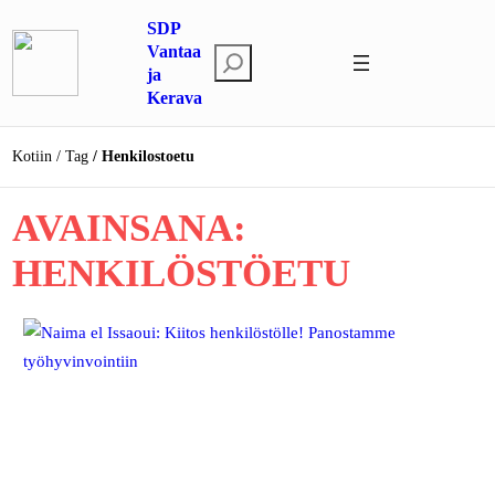
Siirry
SDP
sisältöön
Vantaa
E
ja
t
Kerava
s
i
Kotiin
Tag
Henkilostoetu
AVAINSANA:
HENKILÖSTÖETU