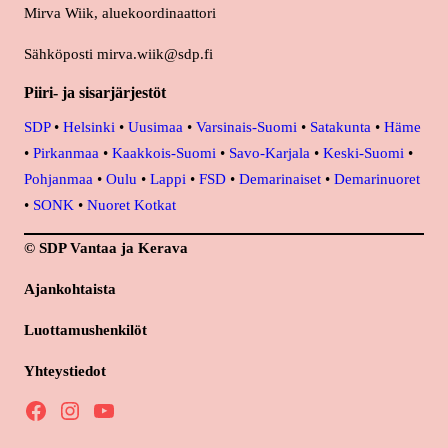
Mirva Wiik, aluekoordinaattori
Sähköposti mirva.wiik@sdp.fi
Piiri- ja sisarjärjestöt
SDP
•
Helsinki
•
Uusimaa
•
Varsinais-Suomi
•
Satakunta
•
Häme
•
Pirkanmaa
•
Kaakkois-Suomi
•
Savo-Karjala
•
Keski-Suomi
•
Pohjanmaa
•
Oulu
•
Lappi
•
FSD
•
Demarinaiset
•
Demarinuoret
•
SONK
•
Nuoret Kotkat
© SDP Vantaa ja Kerava
Ajankohtaista
Luottamushenkilöt
Yhteystiedot
Facebook
Instagram
YouTube