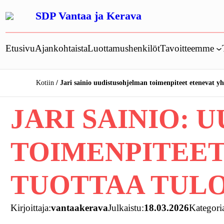
Siirry
SDP Vantaa ja Kerava
sisältöön
Etusivu
Ajankohtaista
Luottamushenkilöt
Tavoitteemme
Kotiin
Jari sainio uudistusohjelman toimenpiteet etenevat yht
JARI SAINIO:
TOIMENPITEET
TUOTTAA TUL
Kirjoittaja:
vantaakerava
Julkaistu:
18.03.2026
Kategori