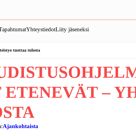
Tapahtumat
Yhteystiedot
Liity jäseneksi
eistyo tuottaa tulosta
 UUDISTUSOHJEL
 ETENEVÄT – Y
OSTA
a:
Ajankohtaista