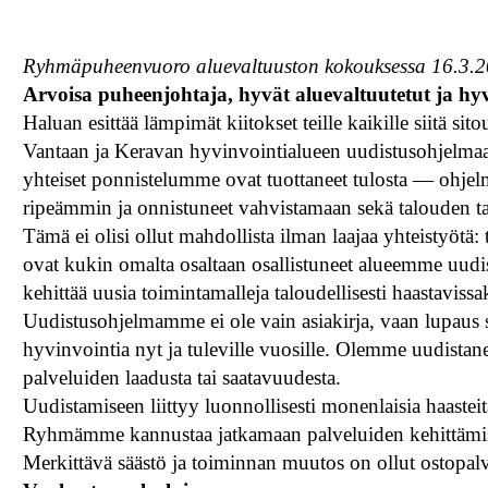
Ryhmäpuheenvuoro aluevaltuuston kokouksessa 16.3.
Arvoisa puheenjohtaja, hyvät aluevaltuutetut ja hyv
Haluan esittää lämpimät kiitokset teille kaikille siitä sit
Vantaan ja Keravan hyvinvointialueen uudistusohjelmaa
yhteiset ponnistelumme ovat tuottaneet tulosta — ohje
ripeämmin ja onnistuneet vahvistamaan sekä talouden ta
Tämä ei olisi ollut mahdollista ilman laajaa yhteistyötä: 
ovat kukin omalta osaltaan osallistuneet alueemme uudis
kehittää uusia toimintamalleja taloudellisesti haastaviss
Uudistusohjelmamme ei ole vain asiakirja, vaan lupaus 
hyvinvointia nyt ja tuleville vuosille. Olemme uudistanee
palveluiden laadusta tai saatavuudesta.
Uudistamiseen liittyy luonnollisesti monenlaisia haasteit
Ryhmämme kannustaa jatkamaan palveluiden kehittämist
Merkittävä säästö ja toiminnan muutos on ollut ostopalv