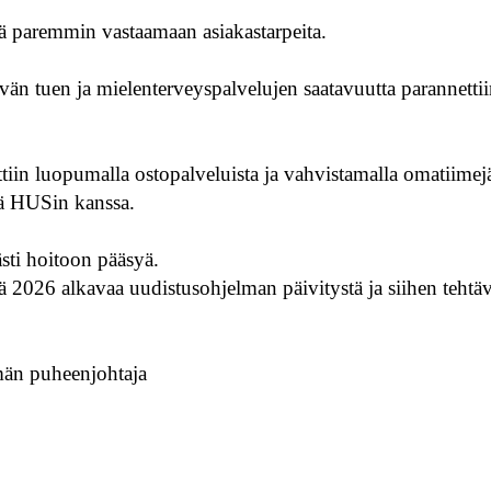
ä paremmin vastaamaan asiakastarpeita.
vän tuen ja mielenterveyspalvelujen saatavuutta parannetti
iin luopumalla ostopalveluista ja vahvistamalla omatiimej
ssä HUSin kanssa.
ästi hoitoon pääsyä.
 2026 alkavaa uudistusohjelman päivitystä ja siihen tehtä
hmän puheenjohtaja