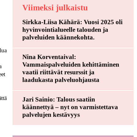
Viimeksi julkaistu
Sirkka-Liisa Kähärä: Vuosi 2025 oli
hyvinvointialueelle talouden ja
palveluiden käännekohta.
lua
Nina Korventaival:
Vammaispalveluiden kehittäminen
a
vaatii riittävät resurssit ja
eet
laadukasta palveluohjausta
ättä
Jari Sainio: Talous saatiin
käännettyä – nyt on varmistettava
palvelujen kestävyys