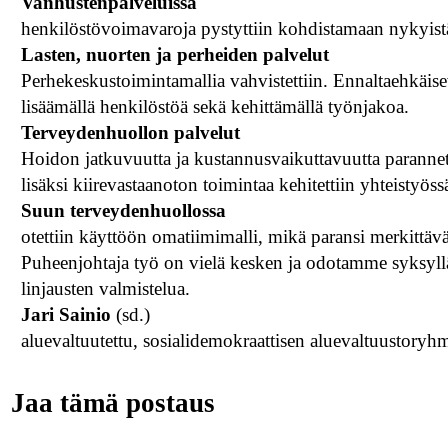
Vanhustenpalveluissa
henkilöstövoimavaroja pystyttiin kohdistamaan nykyist
Lasten, nuorten ja perheiden palvelut
Perhekeskustoimintamallia vahvistettiin. Ennaltaehkäise
lisäämällä henkilöstöä sekä kehittämällä työnjakoa.
Terveydenhuollon palvelut
Hoidon jatkuvuutta ja kustannusvaikuttavuutta parannett
lisäksi kiirevastaanoton toimintaa kehitettiin yhteistyö
Suun terveydenhuollossa
otettiin käyttöön omatiimimalli, mikä paransi merkittäv
Puheenjohtaja työ on vielä kesken ja odotamme syksyllä
linjausten valmistelua.
Jari Sainio
(sd.)
aluevaltuutettu, sosialidemokraattisen aluevaltuustory
Jaa tämä postaus