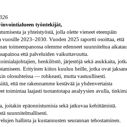
2026
invointialueen työntekijät,
outumisesta ja yhteistyöstä, jolla olette vieneet eteenpäin
 vuosille 2023–2030. Vuoden 2025 raportti osoittaa, että
lman toimeenpanossa olemme edenneet suunniteltua aikatau
sapainoa että palveluiden vaikuttavuutta.
toimialajohtajien, henkilöstö, järjestöjä sekä asukkaita, jotk
tamiseen. Erityinen kiitos kuuluu heille, jotka ovat jaksan
akin olosuhteissa — rohkeasti, mutta vastuullisesti.
siitä, että me rakennamme kestävää ja yhdenvertaista
t toimintaa laajasti tuotantotapa analyysien avulla, tinkim
a, joitakin epäonnistumisia sekä jatkuvaa kehittämistä.
ä suunnitelmallisesti.
elujen hallinta ja kustannusten seurannan tehostaminen.