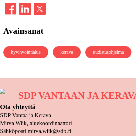
Avainsanat
hyvinvointialue
kerava
uudistusohjelma
SDP VANTAAN JA KERA
Ota yhteyttä
SDP Vantaa ja Kerava
Mirva Wiik, aluekoordinaattori
Sähköposti mirva.wiik@sdp.fi