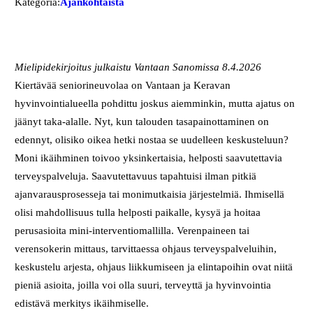
Kategoria:
Ajankohtaista
Mielipidekirjoitus julkaistu Vantaan Sanomissa 8.4.2026
Kiertävää seniorineuvolaa on Vantaan ja Keravan
hyvinvointialueella pohdittu joskus aiemminkin, mutta ajatus on
jäänyt taka-alalle. Nyt, kun talouden tasapainottaminen on
edennyt, olisiko oikea hetki nostaa se uudelleen keskusteluun?
Moni ikäihminen toivoo yksinkertaisia, helposti saavutettavia
terveyspalveluja. Saavutettavuus tapahtuisi ilman pitkiä
ajanvarausprosesseja tai monimutkaisia järjestelmiä. Ihmisellä
olisi mahdollisuus tulla helposti paikalle, kysyä ja hoitaa
perusasioita mini-interventiomallilla. Verenpaineen tai
verensokerin mittaus, tarvittaessa ohjaus terveyspalveluihin,
keskustelu arjesta, ohjaus liikkumiseen ja elintapoihin ovat niitä
pieniä asioita, joilla voi olla suuri, terveyttä ja hyvinvointia
edistävä merkitys ikäihmiselle.