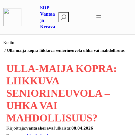
Siirry
SDP
sisältöön
Vantaa
E
ja
t
Kerava
s
i
Kotiin
Ulla maija kopra liikkuva seniorineuvola uhka vai mahdollisuus
ULLA-MAIJA KOPRA:
LIIKKUVA
SENIORINEUVOLA –
UHKA VAI
MAHDOLLISUUS?
Kirjoittaja:
vantaakerava
Julkaistu:
08.04.2026