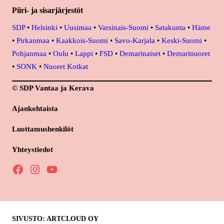
Piiri- ja sisarjärjestöt
SDP
•
Helsinki
•
Uusimaa
•
Varsinais-Suomi
•
Satakunta
•
Häme
•
Pirkanmaa
•
Kaakkois-Suomi
•
Savo-Karjala
•
Keski-Suomi
•
Pohjanmaa
•
Oulu
•
Lappi
•
FSD
•
Demarinaiset
•
Demarinuoret
•
SONK
•
Nuoret Kotkat
© SDP Vantaa ja Kerava
Ajankohtaista
Luottamushenkilöt
Yhteystiedot
Facebook
Instagram
YouTube
SIVUSTO: ARTCLOUD OY