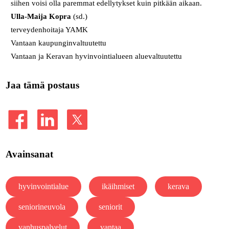
siihen voisi olla paremmat edellytykset kuin pitkään aikaan.
Ulla-Maija Kopra
(sd.)
terveydenhoitaja YAMK
Vantaan kaupunginvaltuutettu
Vantaan ja Keravan hyvinvointialueen aluevaltuutettu
Jaa tämä postaus
Avainsanat
hyvinvointialue
ikäihmiset
kerava
seniorineuvola
seniorit
vanhuspalvelut
vantaa