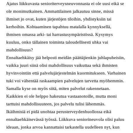
Ajatus liikkuvasta senioriterveysneuvonnasta ei ole uusi eikä se
ole monimutkainen. Ammattilainen jalkautuu sinne, missä
ihmiset jo ovat, kuten järjestöjen tiloihin, yhdistyksiin tai
kerhoihin. Kohtaaminen tapahtuu matalalla kynnyksellä,
ihmisen omassa arki- tai harrastusympäristössä. Kysymys
kuuluu, onko tällainen toiminta taloudellisesti uhka vai
mahdollisuus?
Ennaltaehkäisy jää helposti meidän päättäjienkin juhlapuheisiin,
vaikka juuri siinä olisi mahdollisuus vaikuttaa sekä ihmisten
hyvinvointiin että palvelujärjestelmän kuormitukseen. Varhainen
tuki voi vähentää raskaampien palvelujen tarvetta myöhemmin.
Samalla kyse on myös siitä, miten palvelut rakennetaan.
Kaikkien ei ole helppo hakeutua vastaanotoille, mutta moni
tarttuisi mahdollisuuteen, jos palvelu tulisi lähemmäs.
Ikäihmisiä ei pidä unohtaa perusterveydenhuollossa eikä
ennaltaehkäisevässä työssä. Liikkuva seniorineuvola olisi paluu
ideaan, jonka arvoa kannattaisi tarkastella uudelleen nyt, kun