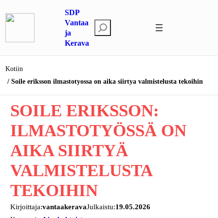
Siirry
SDP
sisältöön
Vantaa
E
ja
t
Kerava
s
i
Kotiin
Soile eriksson ilmastotyossa on aika siirtya valmistelusta tekoihin
SOILE ERIKSSON:
ILMASTOTYÖSSÄ ON
AIKA SIIRTYÄ
VALMISTELUSTA
TEKOIHIN
Kirjoittaja:
vantaakerava
Julkaistu:
19.05.2026