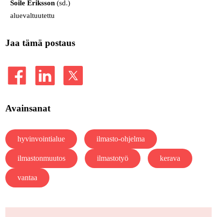
Soile Eriksson
(sd.)
aluevaltuutettu
Jaa tämä postaus
Avainsanat
hyvinvointialue
ilmasto-ohjelma
ilmastonmuutos
ilmastotyö
kerava
vantaa