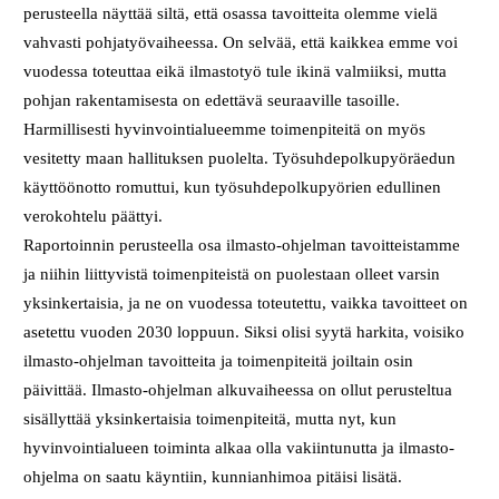
perusteella näyttää siltä, että osassa tavoitteita olemme vielä
vahvasti pohjatyövaiheessa. On selvää, että kaikkea emme voi
vuodessa toteuttaa eikä ilmastotyö tule ikinä valmiiksi, mutta
pohjan rakentamisesta on edettävä seuraaville tasoille.
Harmillisesti hyvinvointialueemme toimenpiteitä on myös
vesitetty maan hallituksen puolelta. Työsuhdepolkupyöräedun
käyttöönotto romuttui, kun työsuhdepolkupyörien edullinen
verokohtelu päättyi.
Raportoinnin perusteella osa ilmasto-ohjelman tavoitteistamme
ja niihin liittyvistä toimenpiteistä on puolestaan olleet varsin
yksinkertaisia, ja ne on vuodessa toteutettu, vaikka tavoitteet on
asetettu vuoden 2030 loppuun. Siksi olisi syytä harkita, voisiko
ilmasto-ohjelman tavoitteita ja toimenpiteitä joiltain osin
päivittää. Ilmasto-ohjelman alkuvaiheessa on ollut perusteltua
sisällyttää yksinkertaisia toimenpiteitä, mutta nyt, kun
hyvinvointialueen toiminta alkaa olla vakiintunutta ja ilmasto-
ohjelma on saatu käyntiin, kunnianhimoa pitäisi lisätä.