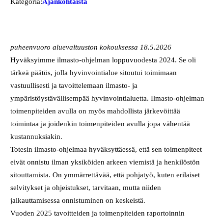
Kategoria:
Ajankohtaista
puheenvuoro aluevaltuuston kokouksessa 18.5.2026
Hyväksyimme ilmasto-ohjelman loppuvuodesta 2024. Se oli
tärkeä päätös, jolla hyvinvointialue sitoutui toimimaan
vastuullisesti ja tavoittelemaan ilmasto- ja
ympäristöystävällisempää hyvinvointialuetta. Ilmasto-ohjelman
toimenpiteiden avulla on myös mahdollista järkevöittää
toimintaa ja joidenkin toimenpiteiden avulla jopa vähentää
kustannuksiakin.
Totesin ilmasto-ohjelmaa hyväksyttäessä, että sen toimenpiteet
eivät onnistu ilman yksiköiden arkeen viemistä ja henkilöstön
sitouttamista. On ymmärrettävää, että pohjatyö, kuten erilaiset
selvitykset ja ohjeistukset, tarvitaan, mutta niiden
jalkauttamisessa onnistuminen on keskeistä.
Vuoden 2025 tavoitteiden ja toimenpiteiden raportoinnin