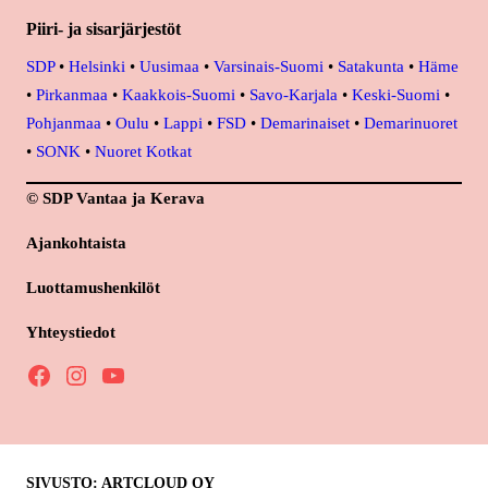
Piiri- ja sisarjärjestöt
SDP
•
Helsinki
•
Uusimaa
•
Varsinais-Suomi
•
Satakunta
•
Häme
•
Pirkanmaa
•
Kaakkois-Suomi
•
Savo-Karjala
•
Keski-Suomi
•
Pohjanmaa
•
Oulu
•
Lappi
•
FSD
•
Demarinaiset
•
Demarinuoret
•
SONK
•
Nuoret Kotkat
© SDP Vantaa ja Kerava
Ajankohtaista
Luottamushenkilöt
Yhteystiedot
Facebook
Instagram
YouTube
SIVUSTO: ARTCLOUD OY