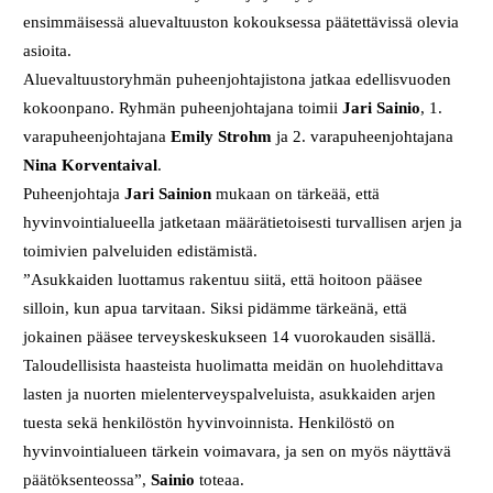
ensimmäisessä aluevaltuuston kokouksessa päätettävissä olevia
asioita.
Aluevaltuustoryhmän puheenjohtajistona jatkaa edellisvuoden
kokoonpano. Ryhmän puheenjohtajana toimii
Jari Sainio
, 1.
varapuheenjohtajana
Emily Strohm
ja 2. varapuheenjohtajana
Nina Korventaival
.
Puheenjohtaja
Jari Sainion
mukaan on tärkeää, että
hyvinvointialueella jatketaan määrätietoisesti turvallisen arjen ja
toimivien palveluiden edistämistä.
”Asukkaiden luottamus rakentuu siitä, että hoitoon pääsee
silloin, kun apua tarvitaan. Siksi pidämme tärkeänä, että
jokainen pääsee terveyskeskukseen 14 vuorokauden sisällä.
Taloudellisista haasteista huolimatta meidän on huolehdittava
lasten ja nuorten mielenterveyspalveluista, asukkaiden arjen
tuesta sekä henkilöstön hyvinvoinnista. Henkilöstö on
hyvinvointialueen tärkein voimavara, ja sen on myös näyttävä
päätöksenteossa”,
Sainio
toteaa.