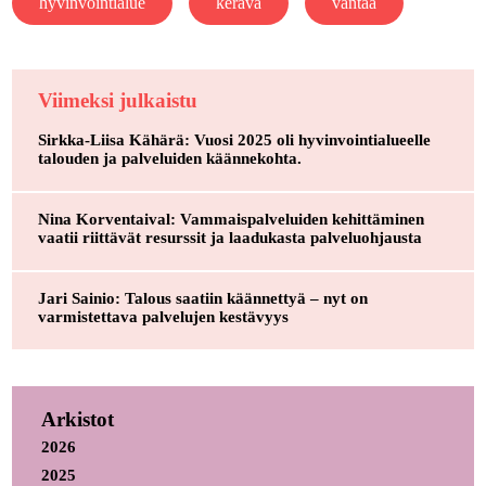
hyvinvointialue
kerava
vantaa
Viimeksi julkaistu
Sirkka-Liisa Kähärä: Vuosi 2025 oli hyvinvointialueelle
talouden ja palveluiden käännekohta.
Nina Korventaival: Vammaispalveluiden kehittäminen
vaatii riittävät resurssit ja laadukasta palveluohjausta
Jari Sainio: Talous saatiin käännettyä – nyt on
varmistettava palvelujen kestävyys
Arkistot
2026
2025