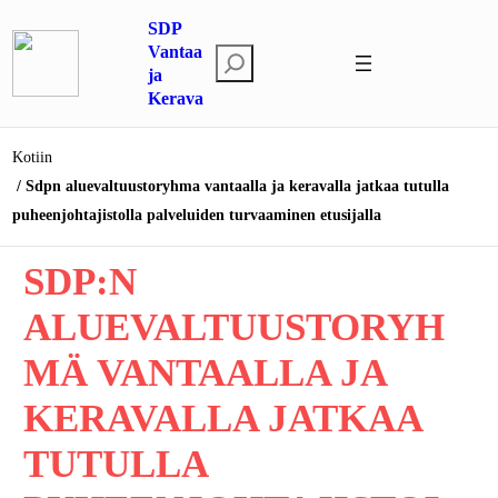
Siirry
SDP
sisältöön
Vantaa
E
ja
t
Kerava
s
i
Kotiin
Sdpn aluevaltuustoryhma vantaalla ja keravalla jatkaa tutulla
puheenjohtajistolla palveluiden turvaaminen etusijalla
SDP:N
ALUEVALTUUSTORYH
MÄ VANTAALLA JA
KERAVALLA JATKAA
TUTULLA