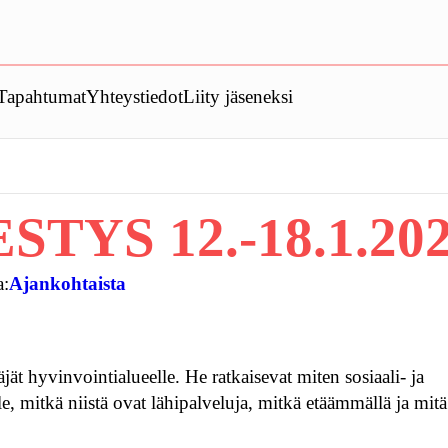
Tapahtumat
Yhteystiedot
Liity jäseneksi
YS 12.-18.1.20
a:
Ajankohtaista
ät hyvinvointialueelle. He ratkaisevat miten sosiaali- ja
e, mitkä niistä ovat lähipalveluja, mitkä etäämmällä ja mit