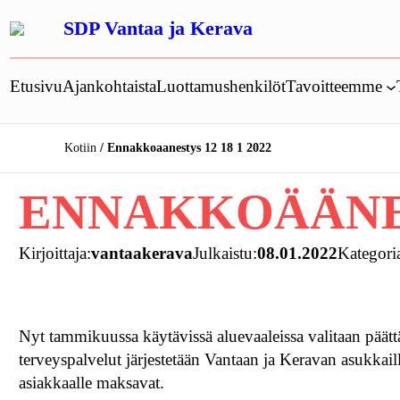
Siirry
SDP Vantaa ja Kerava
sisältöön
Etusivu
Ajankohtaista
Luottamushenkilöt
Tavoitteemme
Kotiin
Ennakkoaanestys 12 18 1 2022
ENNAKKOÄÄNEST
Kirjoittaja:
vantaakerava
Julkaistu:
08.01.2022
Kategori
Nyt tammikuussa käytävissä aluevaaleissa valitaan päättäj
terveyspalvelut järjestetään Vantaan ja Keravan asukkaill
asiakkaalle maksavat.