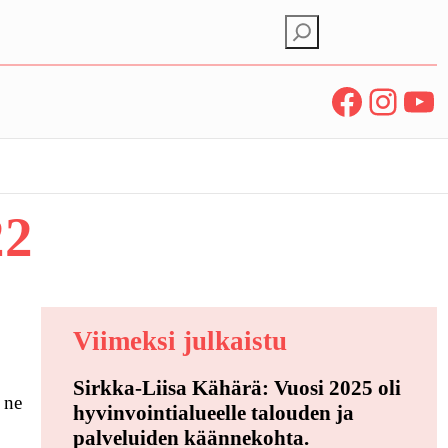
E
t
s
Facebook
Instagram
YouTube
i
22
Viimeksi julkaistu
Sirkka-Liisa Kähärä: Vuosi 2025 oli
ä ne
hyvinvointialueelle talouden ja
palveluiden käännekohta.