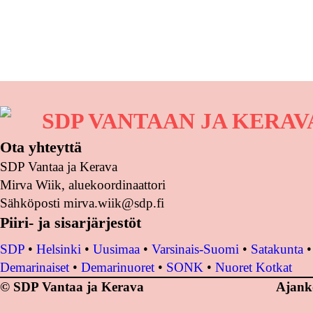
SDP VANTAAN JA KERA
Ota yhteyttä
SDP Vantaa ja Kerava
Mirva Wiik, aluekoordinaattori
Sähköposti mirva.wiik@sdp.fi
Piiri- ja sisarjärjestöt
SDP
•
Helsinki
•
Uusimaa
•
Varsinais-Suomi
•
Satakunta
Demarinaiset
•
Demarinuoret
•
SONK
•
Nuoret Kotkat
© SDP Vantaa ja Kerava
Ajank