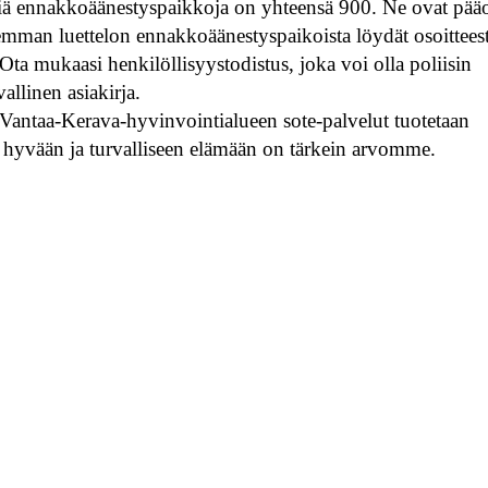
iä ennakkoäänestyspaikkoja on yhteensä 900. Ne ovat pää
kemman luettelon ennakkoäänestyspaikoista löydät osoittees
 Ota mukaasi henkilöllisyystodistus, joka voi olla poliisin
allinen asiakirja.
 Vantaa-Kerava-hyvinvointialueen sote-palvelut tuotetaan
i hyvään ja turvalliseen elämään on tärkein arvomme.