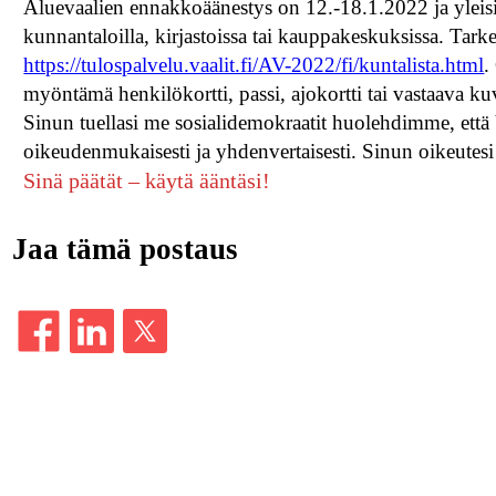
Aluevaalien ennakkoäänestys on 12.-18.1.2022 ja yleis
kunnantaloilla, kirjastoissa tai kauppakeskuksissa. Tar
https://tulospalvelu.vaalit.fi/AV-2022/fi/kuntalista.html
.
myöntämä henkilökortti, passi, ajokortti tai vastaava kuv
Sinun tuellasi me sosialidemokraatit huolehdimme, että
oikeudenmukaisesti ja yhdenvertaisesti. Sinun oikeutes
Sinä päätät – käytä ääntäsi!
Jaa tämä postaus