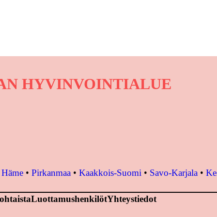
VAN HYVINVOINTIALUE
•
Häme
•
Pirkanmaa
•
Kaakkois-Suomi
•
Savo-Karjala
•
Ke
ohtaista
Luottamushenkilöt
Yhteystiedot