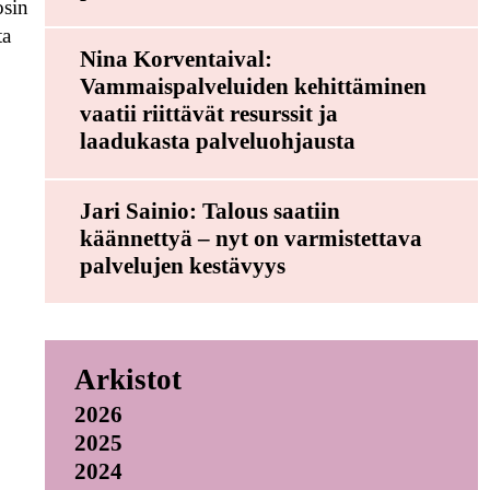
osin
ta
Nina Korventaival:
Vammaispalveluiden kehittäminen
vaatii riittävät resurssit ja
laadukasta palveluohjausta
Jari Sainio: Talous saatiin
käännettyä – nyt on varmistettava
palvelujen kestävyys
Arkistot
2026
2025
2024