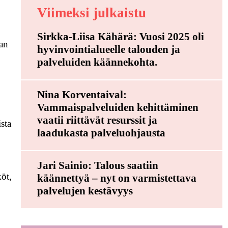
Viimeksi julkaistu
Sirkka-Liisa Kähärä: Vuosi 2025 oli
aan
hyvinvointialueelle talouden ja
palveluiden käännekohta.
Nina Korventaival:
Vammaispalveluiden kehittäminen
vaatii riittävät resurssit ja
sta
laadukasta palveluohjausta
Jari Sainio: Talous saatiin
köt,
käännettyä – nyt on varmistettava
palvelujen kestävyys