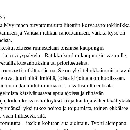
025
sa Myyrmäen turvattomuutta liitettiin korvaushoitoklinikk
nostamisen ja Vantaan ratikan rahoittamisen, vaikka kyse on
eista.
ä keskusteluissa rinnastetaan toisiinsa kaupungin
li- ja terveyspalvelut. Ratikka kuuluu kaupungin vastuulle,
rtailla kustannuksina tai prioriteetteina.
 runsaasti tutkittua tietoa. Se on yksi tehokkaimmista tavoi
ovat juuri niitä ilmiöitä, joista kirjoittaja on huolissaan.
ietoon eikä mututuntumaan. Turvallisuutta ei lisätä
lmista kärsivät saavat apua ajoissa ja riittävän
uja, kuten korvaushoitoyksikkö ja haittoja vähentävät yksi
ryhmänsä: yksi tukee hoitoa ja toipumista, toinen ehkäisee
 vaan hillitsevät sitä.
ttomuutta – itsekin kohtaan sitä ajoittain. Työni aiempana