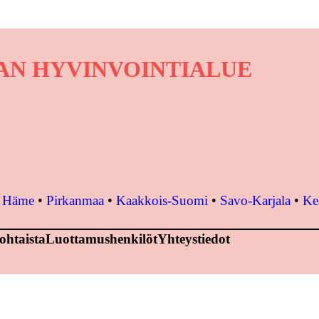
VAN HYVINVOINTIALUE
•
Häme
•
Pirkanmaa
•
Kaakkois-Suomi
•
Savo-Karjala
•
Ke
ohtaista
Luottamushenkilöt
Yhteystiedot