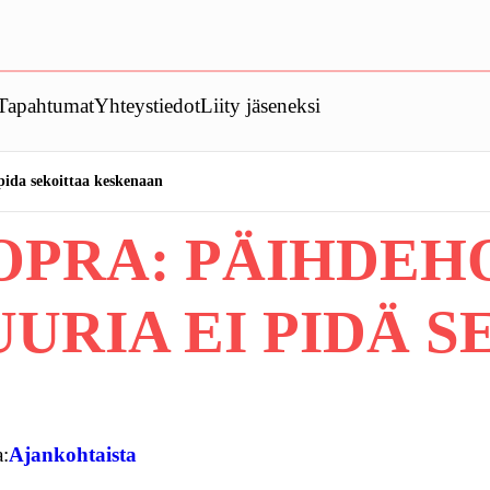
Tapahtumat
Yhteystiedot
Liity jäseneksi
 pida sekoittaa keskenaan
OPRA: PÄIHDEH
URIA EI PIDÄ S
a:
Ajankohtaista