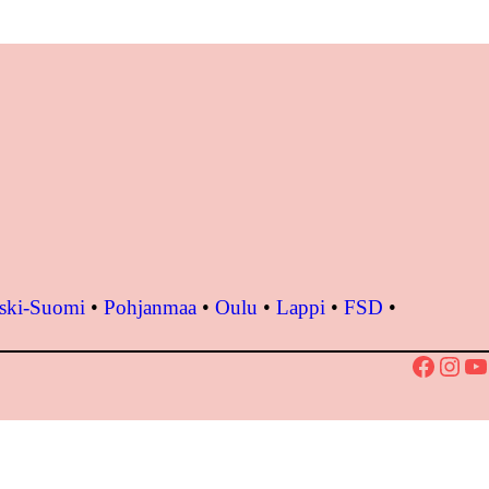
ski-Suomi
•
Pohjanmaa
•
Oulu
•
Lappi
•
FSD
•
Facebook
Instagram
YouTube