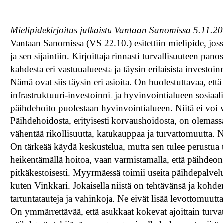
Mielipidekirjoitus julkaistu Vantaan Sanomissa 5.11.2
Vantaan Sanomissa (VS 22.10.) esitettiin mielipide, jos
ja sen sijaintiin. Kirjoittaja rinnasti turvallisuuteen pa
kahdesta eri vastuualueesta ja täysin erilaisista investoinn
Nämä ovat siis täysin eri asioita. On huolestuttavaa, ett
infrastruktuuri-investoinnit ja hyvinvointialueen sosiaa
päihdehoito puolestaan hyvinvointialueen. Niitä ei voi ve
Päihdehoidosta, erityisesti korvaushoidosta, on olemassa
vähentää rikollisuutta, katukauppaa ja turvattomuutta. Ne 
On tärkeää käydä keskustelua, mutta sen tulee perustua t
heikentämällä hoitoa, vaan varmistamalla, että päihdeonge
pitkäkestoisesti. Myyrmäessä toimii useita päihdepalvel
kuten Vinkkari. Jokaisella niistä on tehtävänsä ja kohde
tartuntatauteja ja vahinkoja. Ne eivät lisää levottomuutta,
On ymmärrettävää, että asukkaat kokevat ajoittain turva