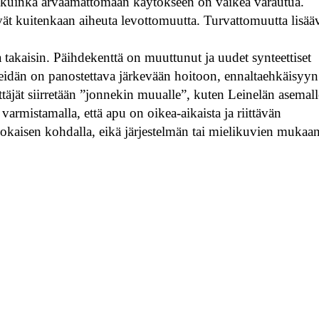
, kuinka arvaamattomaan käytökseen on vaikea varautua.
vät kuitenkaan aiheuta levottomuutta. Turvattomuutta lisää
akaisin. Päihdekenttä on muuttunut ja uudet synteettiset
idän on panostettava järkevään hoitoon, ennaltaehkäisyyn
yttäjät siirretään ”jonnekin muualle”, kuten Leinelän asemall
n varmistamalla, että apu on oikea-aikaista ja riittävän
 jokaisen kohdalla, eikä järjestelmän tai mielikuvien mukaan