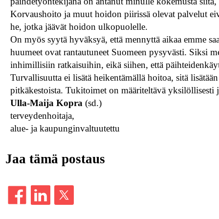
päihdetyöntekijänä on antanut minulle kokemusta siitä
Korvaushoito ja muut hoidon piirissä olevat palvelut ei
he, jotka jäävät hoidon ulkopuolelle.
On myös syytä hyväksyä, että mennyttä aikaa emme saa t
huumeet ovat rantautuneet Suomeen pysyvästi. Siksi me
inhimillisiin ratkaisuihin, eikä siihen, että päihteidenkä
Turvallisuutta ei lisätä heikentämällä hoitoa, sitä lisätää
pitkäkestoista. Tukitoimet on määriteltävä yksilöllisesti
Ulla-Maija Kopra
(sd.)
terveydenhoitaja,
alue- ja kaupunginvaltuutettu
Jaa tämä postaus