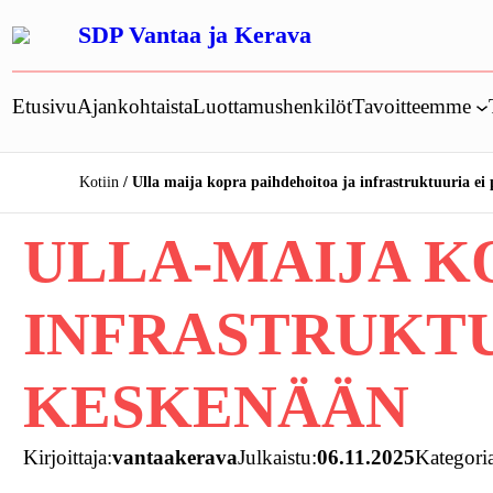
Siirry
SDP Vantaa ja Kerava
sisältöön
Etusivu
Ajankohtaista
Luottamushenkilöt
Tavoitteemme
Kotiin
Ulla maija kopra paihdehoitoa ja infrastruktuuria ei
ULLA-MAIJA K
INFRASTRUKTU
KESKENÄÄN
Kirjoittaja:
vantaakerava
Julkaistu:
06.11.2025
Kategori