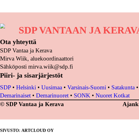
SDP VANTAAN JA KERA
Ota yhteyttä
SDP Vantaa ja Kerava
Mirva Wiik, aluekoordinaattori
Sähköposti mirva.wiik@sdp.fi
Piiri- ja sisarjärjestöt
SDP
•
Helsinki
•
Uusimaa
•
Varsinais-Suomi
•
Satakunta
Demarinaiset
•
Demarinuoret
•
SONK
•
Nuoret Kotkat
© SDP Vantaa ja Kerava
Ajank
SIVUSTO: ARTCLOUD OY