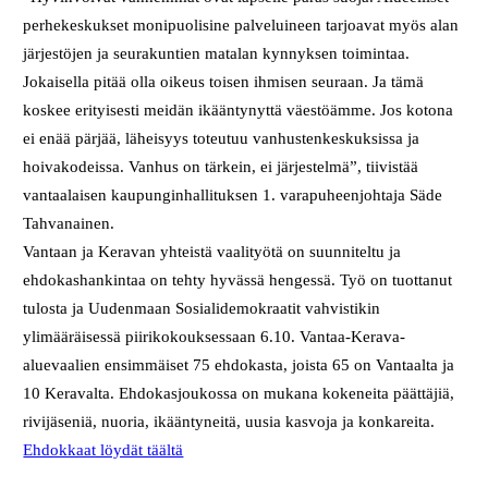
perhekeskukset monipuolisine palveluineen tarjoavat myös alan
järjestöjen ja seurakuntien matalan kynnyksen toimintaa.
Jokaisella pitää olla oikeus toisen ihmisen seuraan. Ja tämä
koskee erityisesti meidän ikääntynyttä väestöämme. Jos kotona
ei enää pärjää, läheisyys toteutuu vanhustenkeskuksissa ja
hoivakodeissa. Vanhus on tärkein, ei järjestelmä”, tiivistää
vantaalaisen kaupunginhallituksen 1. varapuheenjohtaja Säde
Tahvanainen.
Vantaan ja Keravan yhteistä vaalityötä on suunniteltu ja
ehdokashankintaa on tehty hyvässä hengessä. Työ on tuottanut
tulosta ja Uudenmaan Sosialidemokraatit vahvistikin
ylimääräisessä piirikokouksessaan 6.10. Vantaa-Kerava-
aluevaalien ensimmäiset 75 ehdokasta, joista 65 on Vantaalta ja
10 Keravalta. Ehdokasjoukossa on mukana kokeneita päättäjiä,
rivijäseniä, nuoria, ikääntyneitä, uusia kasvoja ja konkareita.
Ehdokkaat löydät täältä