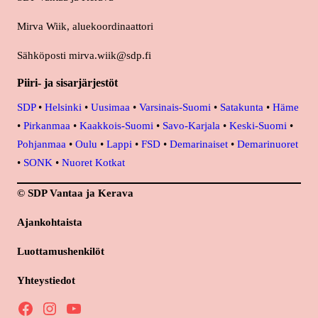
Mirva Wiik, aluekoordinaattori
Sähköposti mirva.wiik@sdp.fi
Piiri- ja sisarjärjestöt
SDP
•
Helsinki
•
Uusimaa
•
Varsinais-Suomi
•
Satakunta
•
Häme
•
Pirkanmaa
•
Kaakkois-Suomi
•
Savo-Karjala
•
Keski-Suomi
•
Pohjanmaa
•
Oulu
•
Lappi
•
FSD
•
Demarinaiset
•
Demarinuoret
•
SONK
•
Nuoret Kotkat
© SDP Vantaa ja Kerava
Ajankohtaista
Luottamushenkilöt
Yhteystiedot
Facebook
Instagram
YouTube