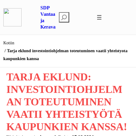
Siirry
SDP
sisältöön
Vantaa
E
ja
t
Kerava
s
i
Kotiin
Tarja eklund investointiohjelman toteutuminen vaatii yhteistyota
kaupunkien kanssa
TARJA EKLUND:
INVESTOINTIOHJELM
AN TOTEUTUMINEN
VAATII YHTEISTYÖTÄ
KAUPUNKIEN KANSSA!