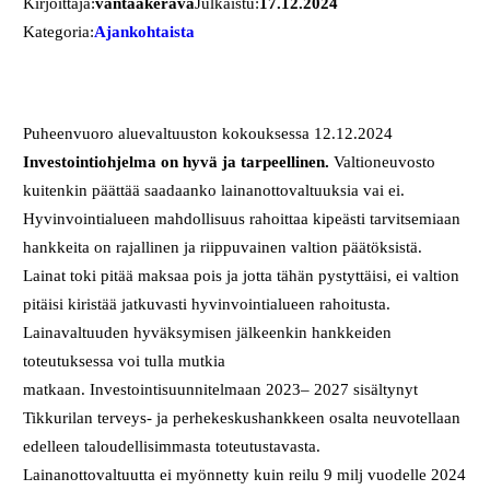
Kirjoittaja:
vantaakerava
Julkaistu:
17.12.2024
Kategoria:
Ajankohtaista
Puheenvuoro aluevaltuuston kokouksessa 12.12.2024
Investointiohjelma on hyvä ja tarpeellinen.
Valtioneuvosto
kuitenkin päättää saadaanko lainanottovaltuuksia vai ei.
Hyvinvointialueen mahdollisuus rahoittaa kipeästi tarvitsemiaan
hankkeita on rajallinen ja riippuvainen valtion päätöksistä.
Lainat toki pitää maksaa pois ja jotta tähän pystyttäisi, ei valtion
pitäisi kiristää jatkuvasti hyvinvointialueen rahoitusta.
Lainavaltuuden hyväksymisen jälkeenkin hankkeiden
toteutuksessa voi tulla mutkia
matkaan. Investointisuunnitelmaan 2023– 2027 sisältynyt
Tikkurilan terveys- ja perhekeskushankkeen osalta neuvotellaan
edelleen taloudellisimmasta toteutustavasta.
Lainanottovaltuutta ei myönnetty kuin reilu 9 milj vuodelle 2024