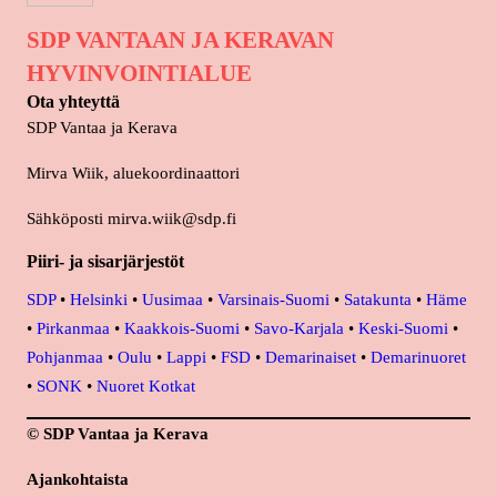
SDP VANTAAN JA KERAVAN
HYVINVOINTIALUE
Ota yhteyttä
SDP Vantaa ja Kerava
Mirva Wiik, aluekoordinaattori
Sähköposti mirva.wiik@sdp.fi
Piiri- ja sisarjärjestöt
SDP
•
Helsinki
•
Uusimaa
•
Varsinais-Suomi
•
Satakunta
•
Häme
•
Pirkanmaa
•
Kaakkois-Suomi
•
Savo-Karjala
•
Keski-Suomi
•
Pohjanmaa
•
Oulu
•
Lappi
•
FSD
•
Demarinaiset
•
Demarinuoret
•
SONK
•
Nuoret Kotkat
© SDP Vantaa ja Kerava
Ajankohtaista