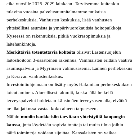
eikä vuosille 2025–2029 lainkaan. Tarvitsemme kuitenkin
tulevina vuosina palvelusuunnitelmamme mukaisia
perhekeskuksia. Vanhusten keskuksia, lisää vanhusten
yhteisöllistä asumista ja ympärivuorokautisia hoitopaikkoja.
Kyseessä on rakennuksia, pitkiä vuokrasopimuksia ja
laitehankintoja.
Merkittäviä toteutettavia kohteita
olisivat Lastensuojelun
laitoshoitoon 3-osastoinen rakennus, Vammaisten erittäin vaativa
asumispalvelu ja Myyrmäen valmiusasema, Lännen perhekeskus
ja Keravan vanhustenkeskus.
Investointiohjelmaan on lisätty myös Hakunilan perhekeskuksen
toteuttaminen. Alueellisesti akuutti, koska tällä hetkellä
terveyspalvelut hoidetaan Länsimäen terveysasemalla, eivätkä
ne tilat jatkossa vastaa koko alueen tarpeeseen.
Näihin
moniin hankkeisiin tarvitaan yhteistyötä kaupungin
kanssa
, jotta löydetään sopivia tontteja tai muita tiloja joihin
näitä toimintoja voidaan sijoittaa. Kansalaisten on vaikea