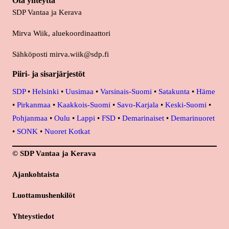
Ota yhteyttä
SDP Vantaa ja Kerava
Mirva Wiik, aluekoordinaattori
Sähköposti mirva.wiik@sdp.fi
Piiri- ja sisarjärjestöt
SDP
•
Helsinki
•
Uusimaa
•
Varsinais-Suomi
•
Satakunta
•
Häme
•
Pirkanmaa
•
Kaakkois-Suomi
•
Savo-Karjala
•
Keski-Suomi
•
Pohjanmaa
•
Oulu
•
Lappi
•
FSD
•
Demarinaiset
•
Demarinuoret
•
SONK
•
Nuoret Kotkat
© SDP Vantaa ja Kerava
Ajankohtaista
Luottamushenkilöt
Yhteystiedot