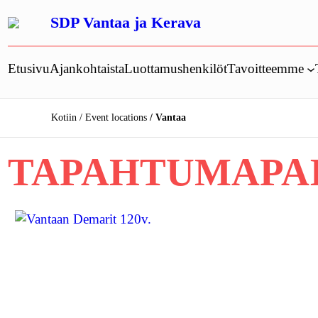
Siirry
SDP Vantaa ja Kerava
sisältöön
Etusivu
Ajankohtaista
Luottamushenkilöt
Tavoitteemme
Kotiin
Event locations
Vantaa
TAPAHTUMAPA