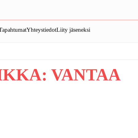
Tapahtumat
Yhteystiedot
Liity jäseneksi
IKKA:
VANTAA