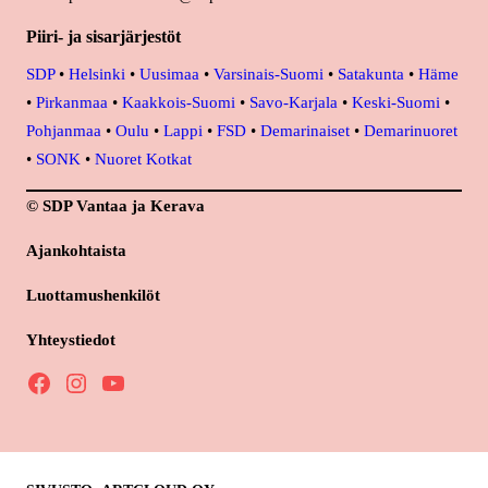
Piiri- ja sisarjärjestöt
SDP
•
Helsinki
•
Uusimaa
•
Varsinais-Suomi
•
Satakunta
•
Häme
•
Pirkanmaa
•
Kaakkois-Suomi
•
Savo-Karjala
•
Keski-Suomi
•
Pohjanmaa
•
Oulu
•
Lappi
•
FSD
•
Demarinaiset
•
Demarinuoret
•
SONK
•
Nuoret Kotkat
© SDP Vantaa ja Kerava
Ajankohtaista
Luottamushenkilöt
Yhteystiedot
Facebook
Instagram
YouTube