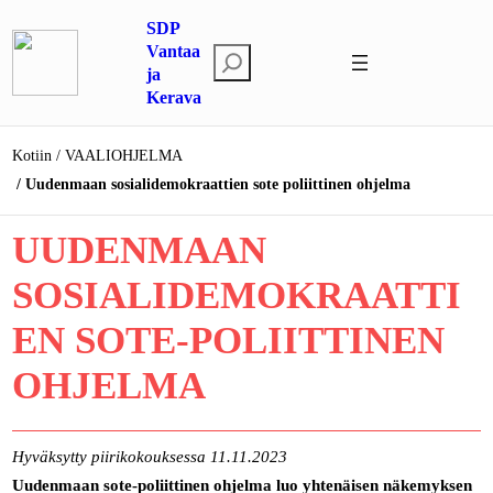
Siirry
SDP
sisältöön
Vantaa
E
ja
t
Kerava
s
i
Kotiin
VAALIOHJELMA
Uudenmaan sosialidemokraattien sote poliittinen ohjelma
UUDENMAAN
SOSIALIDEMOKRAATTI
EN SOTE-POLIITTINEN
OHJELMA
Hyväksytty piirikokouksessa 11.11.2023
Uudenmaan sote-poliittinen ohjelma luo yhtenäisen näkemyksen