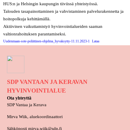
HUS:n ja Helsingin kaupungin tiiviissä yhteistyössä.
Talouden tasapainottaminen ja vahvistaminen palvelurakennetta ja
hoitopolkuja kehittämällä.
Aktiivinen vaikuttamistyö hyvinvointialueiden saaman
valtionrahoituksen parantamiseksi.
Uudenmaan-sote-poliittinen-ohjelma_hyvaksytty-11.11.2023-1
Lataa
SDP VANTAAN JA KERAVAN
HYVINVOINTIALUE
Ota yhteyttä
SDP Vantaa ja Kerava
Mirva Wiik, aluekoordinaattori
Sähköposti mirva.wiik@sdp.fi