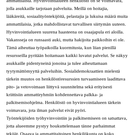
ammattilaista. Hyvinvointialueen henkilöstö on se voimavara,
jolla asukkaille tarjotaan palveluita. Meillä on hoitajia,
lääkäreitä, sosiaalityöntekijöitä, pelastajia ja lukuisa määrä muita
ammattilaisia, jotka mahdollistavat turvallisen siirtymän uuteen.
Hyvinvointialueen suurena haasteena on osaajapula eri aloilla.
Vakansseja on runsaasti auki, mutta hakijoita paikkoihin ei ole.
Tämä aiheuttaa työpaikoilla kuormitusta, kun liian pienillä
resursseilla pyritään hoitamaan kaikki luvatut palvelut. Se näkyy
asukkaille pidentyneinä jonoina ja tulee aiheuttamaan
tyytymättömyyttä palveluihin. Sosialidemokraattien mielestä
tärkein muutos on henkilöstöresurssien turvaamiseen laadittava
pito- ja vetovoimaan liittyvä suunnitelma sekä erityisesti
kriittisiin ammattiryhmiin kohdennettava palkka- ja
palkitsemisohjelma. Henkilöstö on hyvinvointialueen tärkein
voimavara, jota ilman palvelut eivät pyöri.
Työntekijöiden työhyvinvointiin ja palkitsemiseen on satsattava,
jotta alueemme pystyy houkuttelemaan tänne parhaimmat
tekijät. Osaava ja ammattitaitoinen henkilökunta on koko