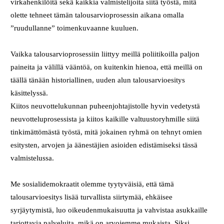
virkahenkilöitä sekä kaikkia valmistelijoita siitä työstä, mitä
olette tehneet tämän talousarvioprosessin aikana omalla
”ruudullanne” toimenkuvaanne kuuluen.
Vaikka talousarvioprosessiin liittyy meillä poliitikoilla paljon
paineita ja välillä vääntöä, on kuitenkin hienoa, että meillä on
täällä tänään historiallinen, uuden alun talousarvioesitys
käsittelyssä.
Kiitos neuvottelukunnan puheenjohtajistolle hyvin vedetystä
neuvotteluprosessista ja kiitos kaikille valtuustoryhmille siitä
tinkimättömästä työstä, mitä jokainen ryhmä on tehnyt omien
esitysten, arvojen ja äänestäjien asioiden edistämiseksi tässä
valmistelussa.
Me sosialidemokraatit olemme tyytyväisiä, että tämä
talousarvioesitys lisää turvallista siirtymää, ehkäisee
syrjäytymistä, luo oikeudenmukaisuutta ja vahvistaa asukkaille
tarjottavia palveluita, mikä on arvojemme mukaista. Siksi