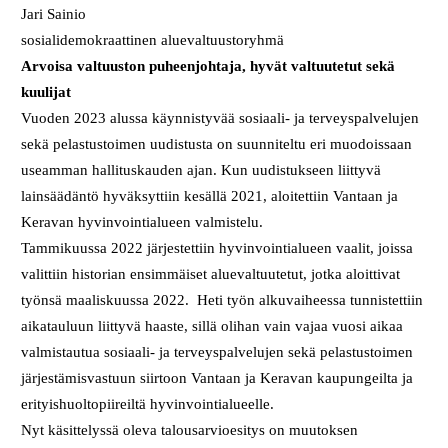
Jari Sainio
sosialidemokraattinen aluevaltuustoryhmä
Arvoisa valtuuston puheenjohtaja, hyvät valtuutetut sekä
kuulijat
Vuoden 2023 alussa käynnistyvää sosiaali- ja terveyspalvelujen
sekä pelastustoimen uudistusta on suunniteltu eri muodoissaan
useamman hallituskauden ajan. Kun uudistukseen liittyvä
lainsäädäntö hyväksyttiin kesällä 2021, aloitettiin Vantaan ja
Keravan hyvinvointialueen valmistelu.
Tammikuussa 2022 järjestettiin hyvinvointialueen vaalit, joissa
valittiin historian ensimmäiset aluevaltuutetut, jotka aloittivat
työnsä maaliskuussa 2022. Heti työn alkuvaiheessa tunnistettiin
aikatauluun liittyvä haaste, sillä olihan vain vajaa vuosi aikaa
valmistautua sosiaali- ja terveyspalvelujen sekä pelastustoimen
järjestämisvastuun siirtoon Vantaan ja Keravan kaupungeilta ja
erityishuoltopiireiltä hyvinvointialueelle.
Nyt käsittelyssä oleva talousarvioesitys on muutoksen