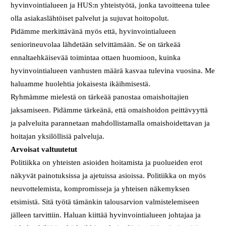
hyvinvointialueen ja HUS:n yhteistyötä, jonka tavoitteena tulee
olla asiakaslähtöiset palvelut ja sujuvat hoitopolut.
Pidämme merkittävänä myös että, hyvinvointialueen
seniorineuvolaa lähdetään selvittämään. Se on tärkeää
ennaltaehkäisevää toimintaa ottaen huomioon, kuinka
hyvinvointialueen vanhusten määrä kasvaa tulevina vuosina. Me
haluamme huolehtia jokaisesta ikäihmisestä.
Ryhmämme mielestä on tärkeää panostaa omaishoitajien
jaksamiseen. Pidämme tärkeänä, että omaishoidon peittävyyttä
ja palveluita parannetaan mahdollistamalla omaishoidettavan ja
hoitajan yksilöllisiä palveluja.
Arvoisat valtuutetut
Politiikka on yhteisten asioiden hoitamista ja puolueiden erot
näkyvät painotuksissa ja ajetuissa asioissa. Politiikka on myös
neuvottelemista, kompromisseja ja yhteisen näkemyksen
etsimistä. Sitä työtä tämänkin talousarvion valmistelemiseen
jälleen tarvittiin. Haluan kiittää hyvinvointialueen johtajaa ja