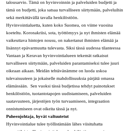
talousarvio. Tämä on hyvinvoinnin ja palveluiden budjetti ja
tämä on budjetti, joka satsaa turvalliseen siirtymään, palveluihin
sekä merkittävällä tavalla henkilöstöön.
Hyvinvointialuetta, kuten koko Suomea, on viime vuosina
koeteltu. Koronakriisi, sota, työttömyys ja nyt ihmisten elämää
vaikeuttava hintojen nousu, on nakertanut ihmisten elämää ja
lisännyt epävarmuutta tulevasta. Siksi tässä uudessa tilanteessa
Vantaan ja Keravan hyvinvointialueen tekemät ratkaisut
turvalliseen siirtymään, palveluiden parantamiseksi tulee juuri
oikeaan aikaan. Meidän tehtävänämme on luoda uskoa
tulevaisuuteen ja jokaiselle mahdollisuuksia pärjätä omassa
elämässään. Sen vuoksi tässä budjetissa tehdyt painotukset
henkilöstöön, tuotantotapojen uudistamiseen, palveluiden
saatavuuteen, järjestöjen työn turvaamiseen, integraation
onnistumiseen ovat oikeita tässä ja nyt.
Puheenjohtaja, hyvät valtuutetut
Hyvinvointialue tulee työllistämään lähes viisituhatta