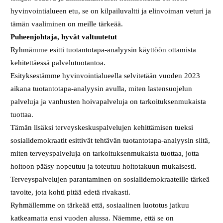
hyvinvointialueen etu, se on kilpailuvaltti ja elinvoiman veturi ja
tämän vaaliminen on meille tärkeää.
Puheenjohtaja, hyvät valtuutetut
Ryhmämme esitti tuotantotapa-analyysin käyttöön ottamista
kehitettäessä palvelutuotantoa.
Esityksestämme hyvinvointialueella selvitetään vuoden 2023
aikana tuotantotapa-analyysin avulla, miten lastensuojelun
palveluja ja vanhusten hoivapalveluja on tarkoituksenmukaista
tuottaa.
Tämän lisäksi terveyskeskuspalvelujen kehittämisen tueksi
sosialidemokraatit esittivät tehtävän tuotantotapa-analyysin siitä,
miten terveyspalveluja on tarkoituksenmukaista tuottaa, jotta
hoitoon pääsy nopeutuu ja toteutuu hoitotakuun mukaisesti.
Terveyspalvelujen parantaminen on sosialidemokraateille tärkeä
tavoite, jota kohti pitää edetä rivakasti.
Ryhmällemme on tärkeää että, sosiaalinen luototus jatkuu
katkeamatta ensi vuoden alussa. Näemme, että se on