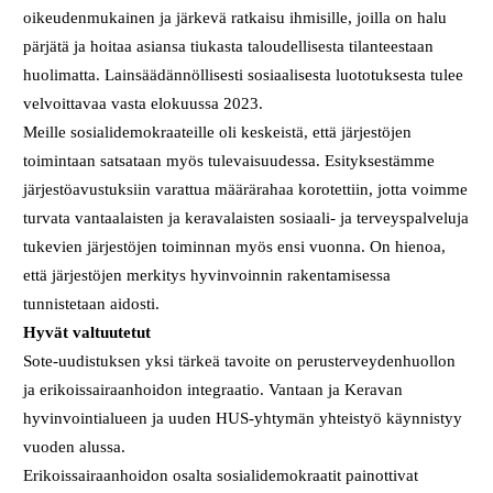
oikeudenmukainen ja järkevä ratkaisu ihmisille, joilla on halu
pärjätä ja hoitaa asiansa tiukasta taloudellisesta tilanteestaan
huolimatta. Lainsäädännöllisesti sosiaalisesta luototuksesta tulee
velvoittavaa vasta elokuussa 2023.
Meille sosialidemokraateille oli keskeistä, että järjestöjen
toimintaan satsataan myös tulevaisuudessa. Esityksestämme
järjestöavustuksiin varattua määrärahaa korotettiin, jotta voimme
turvata vantaalaisten ja keravalaisten sosiaali- ja terveyspalveluja
tukevien järjestöjen toiminnan myös ensi vuonna. On hienoa,
että järjestöjen merkitys hyvinvoinnin rakentamisessa
tunnistetaan aidosti.
Hyvät valtuutetut
Sote-uudistuksen yksi tärkeä tavoite on perusterveydenhuollon
ja erikoissairaanhoidon integraatio. Vantaan ja Keravan
hyvinvointialueen ja uuden HUS-yhtymän yhteistyö käynnistyy
vuoden alussa.
Erikoissairaanhoidon osalta sosialidemokraatit painottivat