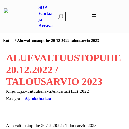
Siirry
SDP
sisältöön
Vantaa
E
ja
t
Kerava
s
i
Kotiin
Aluevaltuustopuhe 20 12 2022 talousarvio 2023
ALUEVALTUUSTOPUHE
20.12.2022 /
TALOUSARVIO 2023
Kirjoittaja:
vantaakerava
Julkaistu:
21.12.2022
Kategoria:
Ajankohtaista
Aluevaltuustopuhe 20.12.2022 / Talousarvio 2023