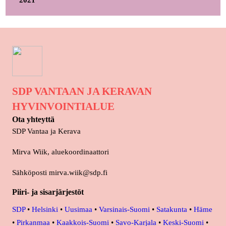
2021
SDP VANTAAN JA KERAVAN
HYVINVOINTIALUE
Ota yhteyttä
SDP Vantaa ja Kerava
Mirva Wiik, aluekoordinaattori
Sähköposti mirva.wiik@sdp.fi
Piiri- ja sisarjärjestöt
SDP
•
Helsinki
•
Uusimaa
•
Varsinais-Suomi
•
Satakunta
•
Häme
•
Pirkanmaa
•
Kaakkois-Suomi
•
Savo-Karjala
•
Keski-Suomi
•