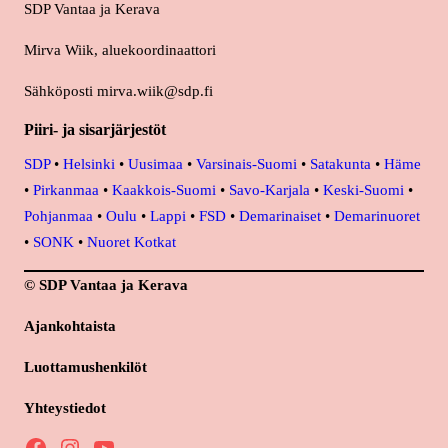
SDP Vantaa ja Kerava
Mirva Wiik, aluekoordinaattori
Sähköposti mirva.wiik@sdp.fi
Piiri- ja sisarjärjestöt
SDP
•
Helsinki
•
Uusimaa
•
Varsinais-Suomi
•
Satakunta
•
Häme
•
Pirkanmaa
•
Kaakkois-Suomi
•
Savo-Karjala
•
Keski-Suomi
•
Pohjanmaa
•
Oulu
•
Lappi
•
FSD
•
Demarinaiset
•
Demarinuoret
•
SONK
•
Nuoret Kotkat
© SDP Vantaa ja Kerava
Ajankohtaista
Luottamushenkilöt
Yhteystiedot
Facebook
Instagram
YouTube