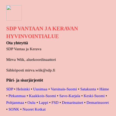
SDP VANTAAN JA KERAVAN
HYVINVOINTIALUE
Ota yhteyttä
SDP Vantaa ja Kerava
Mirva Wiik, aluekoordinaattori
Sähköposti mirva.wiik@sdp.fi
Piiri- ja sisarjärjestöt
SDP
•
Helsinki
•
Uusimaa
•
Varsinais-Suomi
•
Satakunta
•
Häme
•
Pirkanmaa
•
Kaakkois-Suomi
•
Savo-Karjala
•
Keski-Suomi
•
Pohjanmaa
•
Oulu
•
Lappi
•
FSD
•
Demarinaiset
•
Demarinuoret
•
SONK
•
Nuoret Kotkat