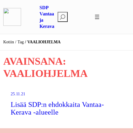
Siirry
SDP
sisältöön
Vantaa
E
ja
t
Kerava
s
i
Kotiin
Tag
VAALIOHJELMA
AVAINSANA:
VAALIOHJELMA
25.11.21
Lisää SDP:n ehdokkaita Vantaa-
Kerava -alueelle