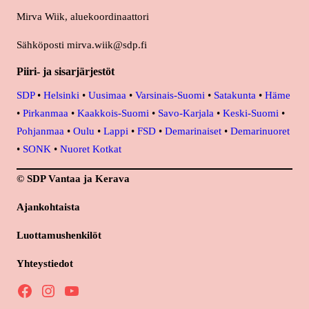
Mirva Wiik, aluekoordinaattori
Sähköposti mirva.wiik@sdp.fi
Piiri- ja sisarjärjestöt
SDP
•
Helsinki
•
Uusimaa
•
Varsinais-Suomi
•
Satakunta
•
Häme
•
Pirkanmaa
•
Kaakkois-Suomi
•
Savo-Karjala
•
Keski-Suomi
•
Pohjanmaa
•
Oulu
•
Lappi
•
FSD
•
Demarinaiset
•
Demarinuoret
•
SONK
•
Nuoret Kotkat
© SDP Vantaa ja Kerava
Ajankohtaista
Luottamushenkilöt
Yhteystiedot
Facebook
Instagram
YouTube