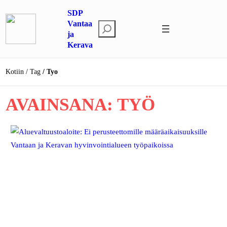
Siirry
SDP
sisältöön
Vantaa
E
ja
t
Kerava
s
i
Kotiin
Tag
Tyo
AVAINSANA:
TYÖ