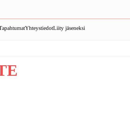
Tapahtumat
Yhteystiedot
Liity jäseneksi
TE