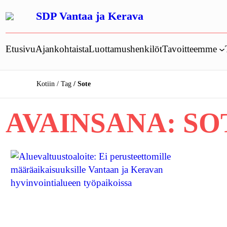
Siirry
SDP Vantaa ja Kerava
sisältöön
Etusivu
Ajankohtaista
Luottamushenkilöt
Tavoitteemme
Kotiin
Tag
Sote
AVAINSANA:
SO