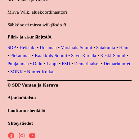
Mirva Wiik, aluekoordinaattori
Sähköposti mirva.wiik@sdp.fi
Piiri- ja sisarjärjestöt
SDP
•
Helsinki
•
Uusimaa
•
Varsinais-Suomi
•
Satakunta
•
Häme
•
Pirkanmaa
•
Kaakkois-Suomi
•
Savo-Karjala
•
Keski-Suomi
•
Pohjanmaa
•
Oulu
•
Lappi
•
FSD
•
Demarinaiset
•
Demarinuoret
•
SONK
•
Nuoret Kotkat
© SDP Vantaa ja Kerava
Ajankohtaista
Luottamushenkilöt
Yhteystiedot
Facebook
Instagram
YouTube