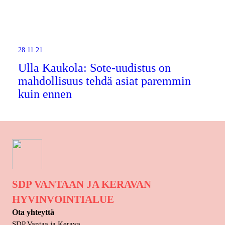
28.11.21
Ulla Kaukola: Sote-uudistus on
mahdollisuus tehdä asiat paremmin
kuin ennen
SDP VANTAAN JA KERAVAN
HYVINVOINTIALUE
Ota yhteyttä
SDP Vantaa ja Kerava