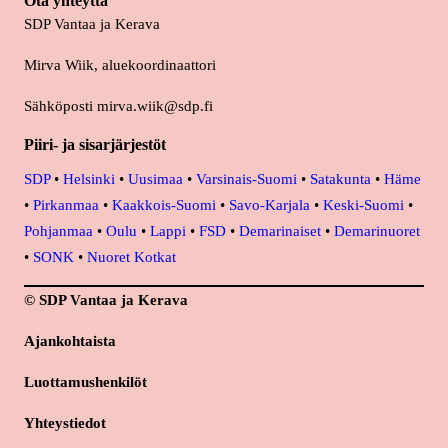
Ota yhteyttä
SDP Vantaa ja Kerava
Mirva Wiik, aluekoordinaattori
Sähköposti mirva.wiik@sdp.fi
Piiri- ja sisarjärjestöt
SDP
•
Helsinki
•
Uusimaa
•
Varsinais-Suomi
•
Satakunta
•
Häme
•
Pirkanmaa
•
Kaakkois-Suomi
•
Savo-Karjala
•
Keski-Suomi
•
Pohjanmaa
•
Oulu
•
Lappi
•
FSD
•
Demarinaiset
•
Demarinuoret
•
SONK
•
Nuoret Kotkat
© SDP Vantaa ja Kerava
Ajankohtaista
Luottamushenkilöt
Yhteystiedot