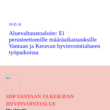
18.05.26
Aluevaltuustoaloite: Ei
perusteettomille määräaikaisuuksille
Vantaan ja Keravan hyvinvointialueen
työpaikoissa
SDP VANTAAN JA KERAVAN
HYVINVOINTIALUE