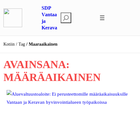
Siirry
SDP
sisältöön
Vantaa
E
ja
t
Kerava
s
i
Kotiin
Tag
Maaraaikainen
AVAINSANA:
MÄÄRÄAIKAINEN