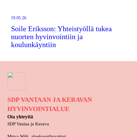
19.05.26
Soile Eriksson: Yhteistyöllä tukea
nuorten hyvinvointiin ja
koulunkäyntiin
SDP VANTAAN JA KERAVAN
HYVINVOINTIALUE
Ota yhteyttä
SDP Vantaa ja Kerava
Mirva Wiik, aluekoordinaattori