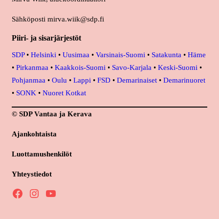
Sähköposti mirva.wiik@sdp.fi
Piiri- ja sisarjärjestöt
SDP
•
Helsinki
•
Uusimaa
•
Varsinais-Suomi
•
Satakunta
•
Häme
•
Pirkanmaa
•
Kaakkois-Suomi
•
Savo-Karjala
•
Keski-Suomi
•
Pohjanmaa
•
Oulu
•
Lappi
•
FSD
•
Demarinaiset
•
Demarinuoret
•
SONK
•
Nuoret Kotkat
© SDP Vantaa ja Kerava
Ajankohtaista
Luottamushenkilöt
Yhteystiedot
Facebook
Instagram
YouTube