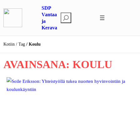
Siirry
SDP
sisältöön
Vantaa
E
ja
t
Kerava
s
i
Kotiin
Tag
Koulu
AVAINSANA:
KOULU