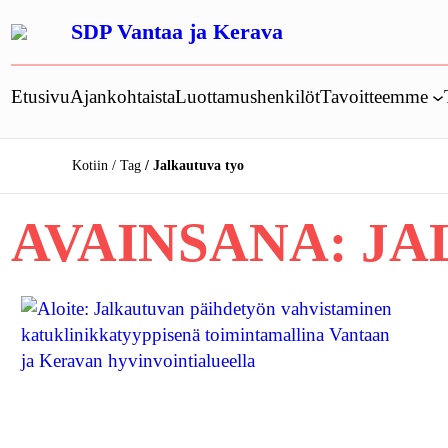
Siirry
SDP Vantaa ja Kerava
sisältöön
Etusivu
Ajankohtaista
Luottamushenkilöt
Tavoitteemme
Kotiin
Tag
Jalkautuva tyo
AVAINSANA:
JA